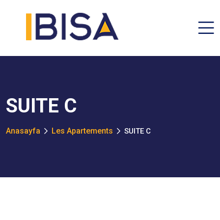
SUITE C
Anasayfa
Les Apartements
SUITE C